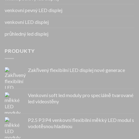
venkovní pevný LED displej
venkovní LED displej
průhledný led displej
PRODUKTY
Zakřivený flexibilní LED displej nové generace
Venkovní soft led moduly pro speciálně tvarované
led videostěny
P2.5 P3 P4 venkovní flexibilní měkký LED modul s
vodotěsnou hladinou