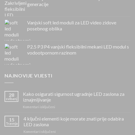
generacije
Vanjski soft led moduli za LED video zidove
posebnog oblika
P2.5 P3 P4 vanjski fleksibilni mekani LED modul s
vodootpornom razinom
NAJNOVIJE VIJESTI
Kako osigurati sigurnost ugradnje LED zaslona za
28
svibanj
iznajmljivanje
na
Komentari isključeni
Kako
osigurati
4 ključni elementi koje morate znati prije odabira
15
sigurnost
Travnja
LED zaslona
ugradnje
na
Komentari isključeni
LED