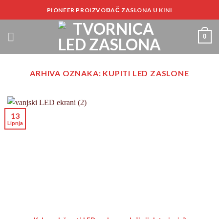
Preskoči
PIONEER PROIZVOĐAČ ZASLONA U KINI
na
sadržaj
0
ARHIVA OZNAKA:
KUPITI LED ZASLONE
13
Lipnja