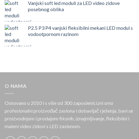
Vanjski soft led moduli za LED video zidove
posebnog oblika
P2.5 P3 P4 vanjski fleksibilni mekani LED modul s
vodootpornom razinom
O NAMA
Osnovano u 2010 i s više od 300 zaposlenici,mi smo
profesionalni proizvođač zaslona i dobavljač rješenja, bavi se
proizvodnjom i prodajom fiksnih, iznajmljivanje, fleksibilni i
maleni video zidovi s LED zaslonom.