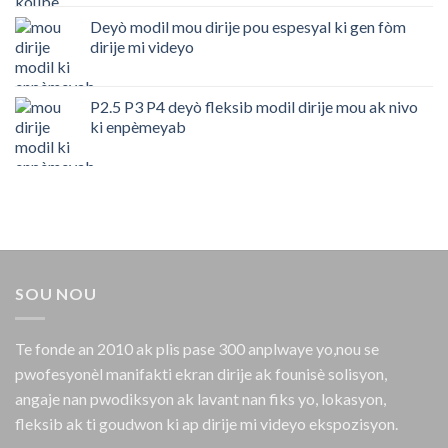
Deyò modil mou dirije pou espesyal ki gen fòm
dirije mi videyo
P2.5 P3 P4 deyò fleksib modil dirije mou ak nivo
ki enpèmeyab
SOU NOU
Te fonde an 2010 ak plis pase 300 anplwaye yo,nou se
pwofesyonèl manifakti ekran dirije ak founisè solisyon,
angaje nan pwodiksyon ak lavant nan fiks yo, lokasyon,
fleksib ak ti goudwon ​​ki ap dirije mi videyo ekspozisyon.