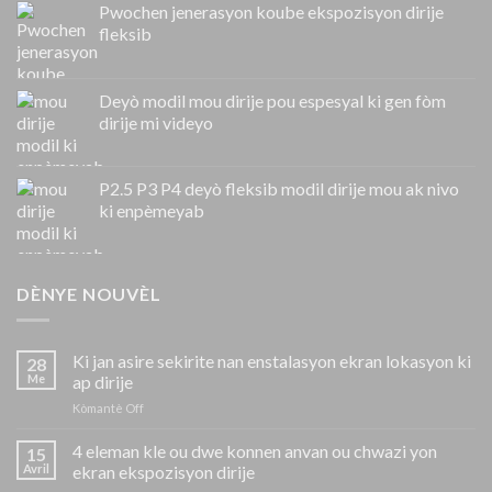
Pwochen jenerasyon koube ekspozisyon dirije
fleksib
Deyò modil mou dirije pou espesyal ki gen fòm
dirije mi videyo
P2.5 P3 P4 deyò fleksib modil dirije mou ak nivo
ki enpèmeyab
DÈNYE NOUVÈL
Ki jan asire sekirite nan enstalasyon ekran lokasyon ki
28
Me
ap dirije
sou
Kòmantè Off
Ki
jan
4 eleman kle ou dwe konnen anvan ou chwazi yon
15
asire
Avril
ekran ekspozisyon dirije
sekirite