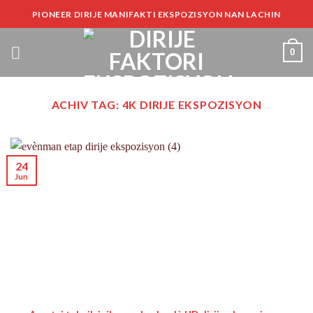
Ale
PIONEER DIRIJE MANIFAKTI EKSPOZISYON NAN LACHIN
nan
kontni
0
ACHIV TAG:
4K DIRIJE EKSPOZISYON
24
Jun