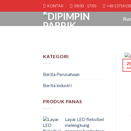
Langsung
KONTAK
08:00 - 17:00
+86 1371451
ke
konten
Ru
KATEGORI
2
Jul
Berita Perusahaan
Berita industri
PRODUK PANAS
Layar LED fleksibel
melengkung
generasi berikutnya