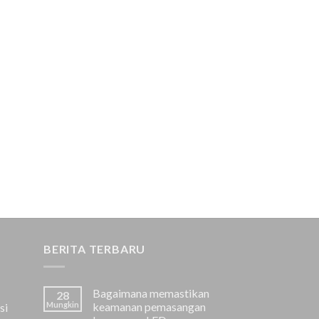
BERITA TERBARU
Bagaimana memastikan
28
Mungkin
keamanan pemasangan
si