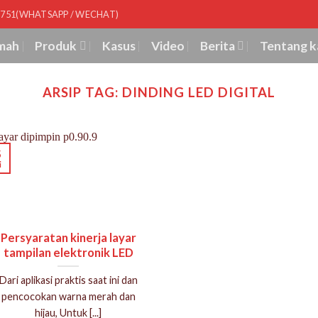
8751(WHATSAPP / WECHAT)
mah
Produk
Kasus
Video
Berita
Tentang k
ARSIP TAG:
DINDING LED DIGITAL
5
i
Persyaratan kinerja layar
tampilan elektronik LED
Dari aplikasi praktis saat ini dan
pencocokan warna merah dan
hijau, Untuk [...]