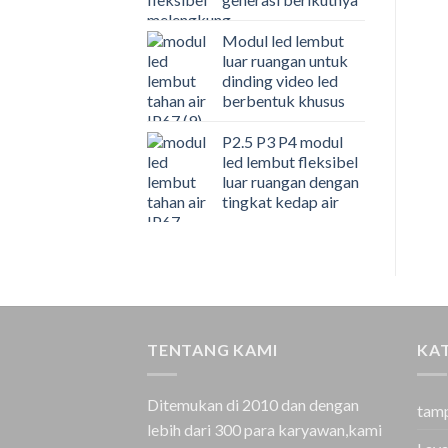
Modul led lembut
luar ruangan untuk
dinding video led
berbentuk khusus
P2.5 P3 P4 modul
led lembut fleksibel
luar ruangan dengan
tingkat kedap air
TENTANG KAMI
KA
Ditemukan di 2010 dan dengan
tamp
lebih dari 300 para karyawan,kami