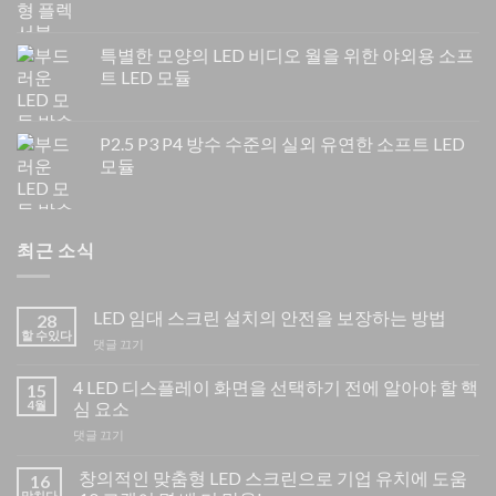
특별한 모양의 LED 비디오 월을 위한 야외용 소프
트 LED 모듈
P2.5 P3 P4 방수 수준의 실외 유연한 소프트 LED
모듈
최근 소식
LED 임대 스크린 설치의 안전을 보장하는 방법
28
할 수있다
의
댓글 끄기
위
에
4 LED 디스플레이 화면을 선택하기 전에 알아야 할 핵
15
LED
4월
심 요소
임
의
댓글 끄기
대
위
스
에
창의적인 맞춤형 LED 스크린으로 기업 유치에 도움
크
16
4
린
망치다