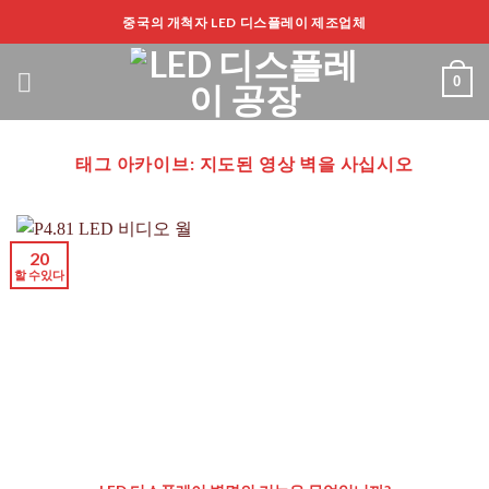
컨
중국의 개척자 LED 디스플레이 제조업체
텐
츠
0
로
건
너
태그 아카이브:
지도된 영상 벽을 사십시오
뛰
기
20
할 수있다