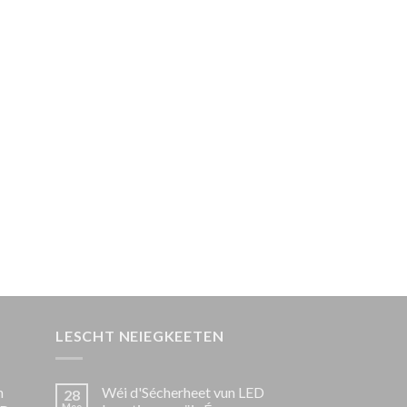
LESCHT NEIEGKEETEN
n
Wéi d'Sécherheet vun LED
28
Mee