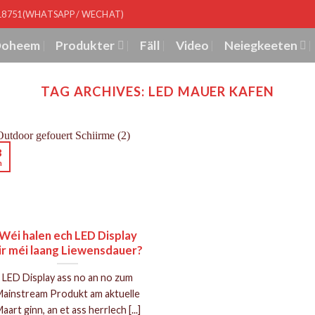
518751(WHATSAPP / WECHAT)
Doheem
Produkter
Fäll
Video
Neiegkeeten
TAG ARCHIVES:
LED MAUER KAFEN
3
n
Wéi halen ech LED Display
ir méi laang Liewensdauer?
LED Display ass no an no zum
ainstream Produkt am aktuelle
aart ginn, an et ass herrlech [...]