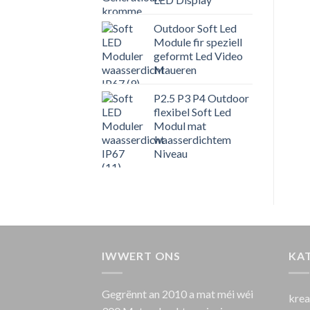
Outdoor Soft Led
Module fir speziell
geformt Led Video
Maueren
P2.5 P3 P4 Outdoor
flexibel Soft Led
Modul mat
waasserdichtem
Niveau
IWWERT ONS
KA
Gegrënnt an 2010 a mat méi wéi
krea