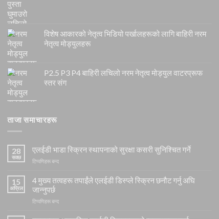
विशेष आकारको नेतृत्व भिडियो पर्खालहरूको लागि बाहिरी नरम
नेतृत्व मोड्युलहरू
P2.5 P3 P4 बाहिरी लचिलो नरम नेतृत्व मोड्युल वाटरप्रूफ
स्तर संग
ताजा समाचारहरू
एलईडी भाडा स्क्रिन स्थापनाको सुरक्षा कसरी सुनिश्चित गर्ने
28
सक्छ
खुल्ला
टिप्पणिहरू बन्द
एलईडी
भाडा
4 मुख्य तत्वहरू तपाईंले एलईडी डिस्प्ले स्क्रिन छनौट गर्नु अघि
15
स्क्रिन
अप्रिल
जान्नुपर्छ
स्थापनाको
खुल्ला
टिप्पणिहरू बन्द
सुरक्षा
4
कसरी
मुख्य
सुनिश्चित