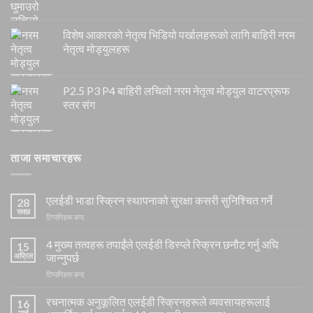
विशेष आकारको नेतृत्व भिडियो पर्खालहरूको लागि बाहिरी नरम
नेतृत्व मोड्युलहरू
P2.5 P3 P4 बाहिरी लचिलो नरम नेतृत्व मोड्युल वाटरप्रूफ
स्तर संग
ताजा समाचारहरू
एलईडी भाडा स्क्रिन स्थापनाको सुरक्षा कसरी सुनिश्चित गर्ने
28
सक्छ
खुल्ला
टिप्पणिहरू बन्द
एलईडी
भाडा
4 मुख्य तत्वहरू तपाईंले एलईडी डिस्प्ले स्क्रिन छनौट गर्नु अघि
15
स्क्रिन
अप्रिल
जान्नुपर्छ
स्थापनाको
खुल्ला
टिप्पणिहरू बन्द
सुरक्षा
4
कसरी
मुख्य
रचनात्मक अनुकूलित एलईडी स्क्रिनहरूले व्यवसायहरूलाई
सुनिश्चित
16
तत्वहरू
गर्ने
मार्च