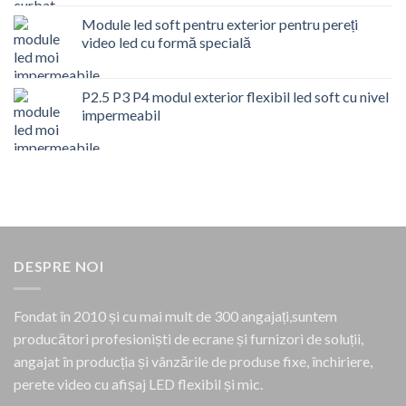
Module led soft pentru exterior pentru pereți
video led cu formă specială
P2.5 P3 P4 modul exterior flexibil led soft cu nivel
impermeabil
DESPRE NOI
Fondat în 2010 și cu mai mult de 300 angajați,suntem
producători profesioniști de ecrane și furnizori de soluții,
angajat în producția și vânzările de produse fixe, închiriere,
perete video cu afișaj LED flexibil și mic.