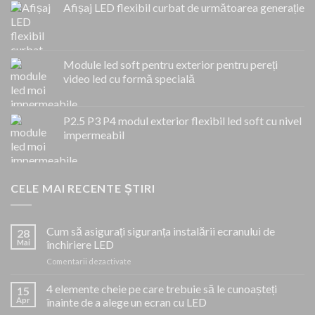
Afișaj LED flexibil curbat de următoarea generație
Module led soft pentru exterior pentru pereți
video led cu formă specială
P2.5 P3 P4 modul exterior flexibil led soft cu nivel
impermeabil
CELE MAI RECENTE ȘTIRI
Cum să asigurați siguranța instalării ecranului de
28
Mai
închiriere LED
pe
Comentarii dezactivate
Cum
să
4 elemente cheie pe care trebuie să le cunoașteți
15
asigurați
Apr
înainte de a alege un ecran cu LED
siguranța