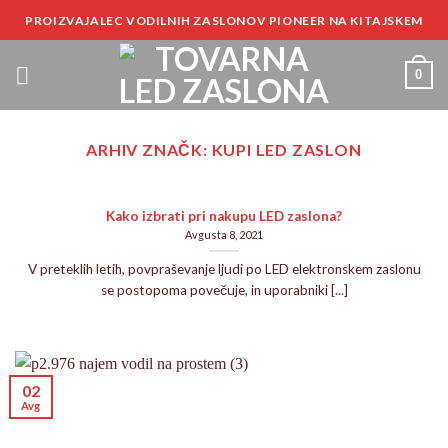
Skoči
PROIZVAJALEC VODILNIH ZASLONOV PIONEER NA KITAJSKEM
na
vsebino
0
ARHIV ZNAČK:
KUPI LED ZASLON
Kako izbrati pri nakupu LED zaslona?
Avgusta 8, 2021
V preteklih letih, povpraševanje ljudi po LED elektronskem zaslonu
se postopoma povečuje, in uporabniki [...]
02
Avg