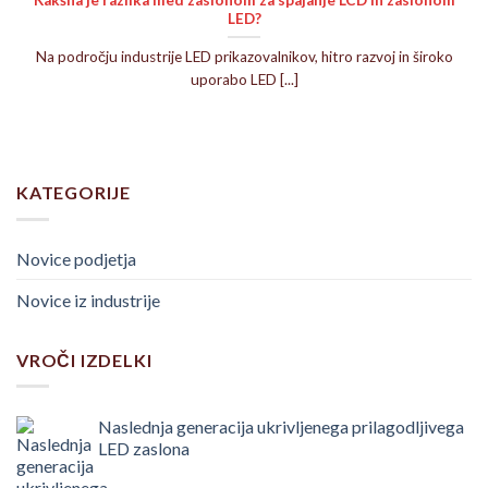
Kakšna je razlika med zaslonom za spajanje LCD in zaslonom
LED?
Na področju industrije LED prikazovalnikov, hitro razvoj in široko
uporabo LED [...]
KATEGORIJE
Novice podjetja
Novice iz industrije
VROČI IZDELKI
Naslednja generacija ukrivljenega prilagodljivega
LED zaslona