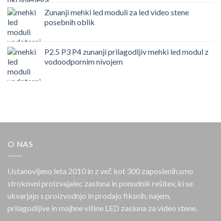
Zunanji mehki led moduli za led video stene
posebnih oblik
P2.5 P3 P4 zunanji prilagodljiv mehki led modul z
vodoodpornim nivojem
O NAS
Ustanovljeno leta 2010 in z več kot 300 zaposlenih,smo
strokovni proizvajalec zaslona in ponudnik rešitev, ki se
ukvarjajo s proizvodnjo in prodajo fiksnih, najem,
prilagodljive in majhne višine LED zaslona za video stene.