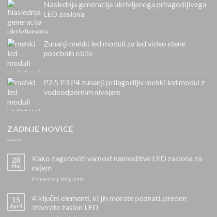
Naslednja generacija ukrivljenega prilagodljivega
LED zaslona
Zunanji mehki led moduli za led video stene
posebnih oblik
P2.5 P3 P4 zunanji prilagodljiv mehki led modul z
vodoodpornim nivojem
ZADNJE NOVICE
Kako zagotoviti varnost namestitve LED zaslona za
28
Maj
najem
na
Komentarji izključeni
Kako
zagotoviti
4 ključni elementi, ki jih morate poznati, preden
15
varnost
April
izberete zaslon LED
namestitve