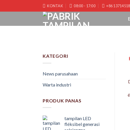
Luncat
KONTAK
08:00 - 17:00
+86 1371451
kana
kontén
KATEGORI
News parusahaan
Warta industri
é
PRODUK PANAS
tampilan LED
fléksibel generasi
salajengna