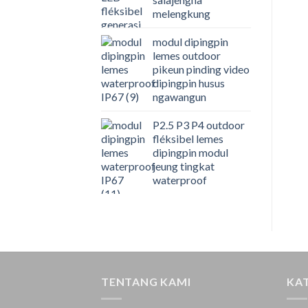
melengkung
modul dipingpin
lemes outdoor
pikeun pinding video
dipingpin husus
ngawangun
P2.5 P3 P4 outdoor
fléksibel lemes
dipingpin modul
jeung tingkat
waterproof
TENTANG KAMI
KA