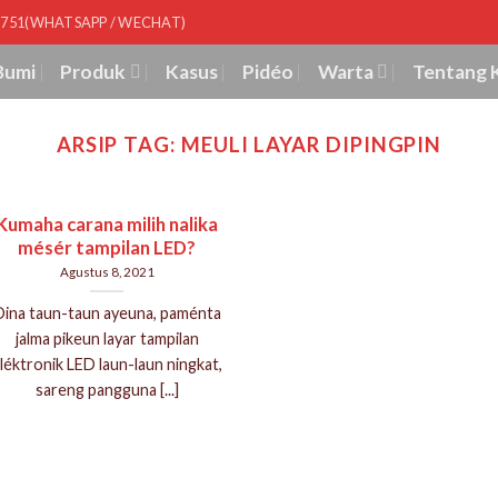
8751(WHATSAPP / WECHAT)
Bumi
Produk
Kasus
Pidéo
Warta
Tentang 
ARSIP TAG:
MEULI LAYAR DIPINGPIN
Kumaha carana milih nalika
mésér tampilan LED?
Agustus 8, 2021
Dina taun-taun ayeuna, paménta
jalma pikeun layar tampilan
léktronik LED laun-laun ningkat,
sareng pangguna [...]