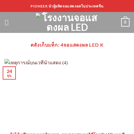
ข้าม
PIONEER นำผู้ผลิตจอแสดงผลในประเทศจีน
ไป
ที่
0
เนื้อหา
คลังเก็บแท็ก:
4จอแสดงผล LED K
24
จุน