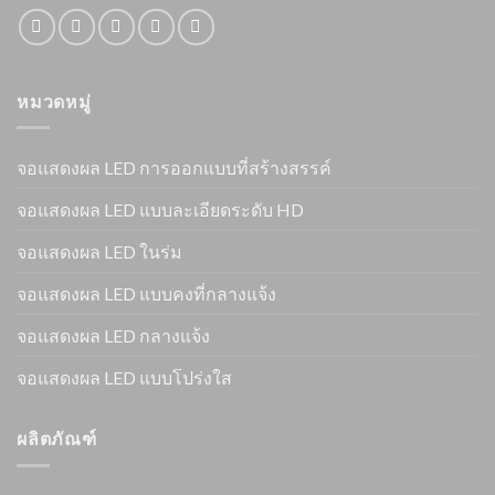
หมวดหมู่
จอแสดงผล LED การออกแบบที่สร้างสรรค์
จอแสดงผล LED แบบละเอียดระดับ HD
จอแสดงผล LED ในร่ม
จอแสดงผล LED แบบคงที่กลางแจ้ง
จอแสดงผล LED กลางแจ้ง
จอแสดงผล LED แบบโปร่งใส
ผลิตภัณฑ์