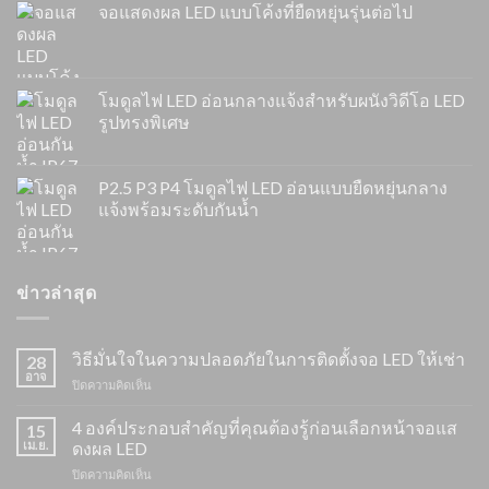
จอแสดงผล LED แบบโค้งที่ยืดหยุ่นรุ่นต่อไป
โมดูลไฟ LED อ่อนกลางแจ้งสำหรับผนังวิดีโอ LED
รูปทรงพิเศษ
P2.5 P3 P4 โมดูลไฟ LED อ่อนแบบยืดหยุ่นกลาง
แจ้งพร้อมระดับกันน้ำ
ข่าวล่าสุด
วิธีมั่นใจในความปลอดภัยในการติดตั้งจอ LED ให้เช่า
28
อาจ
บน
ปิดความคิดเห็น
วิธี
มั่นใจ
4 องค์ประกอบสำคัญที่คุณต้องรู้ก่อนเลือกหน้าจอแส
15
ใน
เม.ย.
ดงผล LED
ความ
บน
ปิดความคิดเห็น
ปลอดภัย