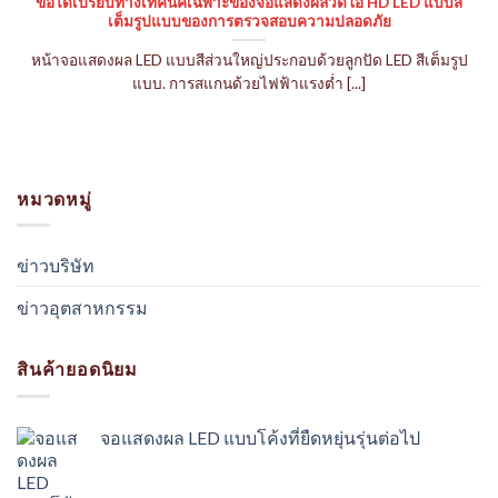
ข้อได้เปรียบทางเทคนิคเฉพาะของจอแสดงผลวิดีโอ HD LED แบบสี
เต็มรูปแบบของการตรวจสอบความปลอดภัย
หน้าจอแสดงผล LED แบบสีส่วนใหญ่ประกอบด้วยลูกปัด LED สีเต็มรูป
แบบ. การสแกนด้วยไฟฟ้าแรงต่ำ [...]
หมวดหมู่
ข่าวบริษัท
ข่าวอุตสาหกรรม
สินค้ายอดนิยม
จอแสดงผล LED แบบโค้งที่ยืดหยุ่นรุ่นต่อไป