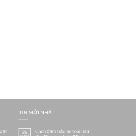
TIN MỚI NHẤT
hoạt
Cách đảm bảo an toàn khi
28
có thể