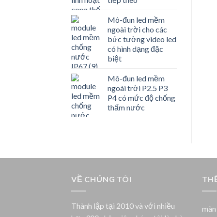
Mô-đun led mềm
ngoài trời cho các
bức tường video led
có hình dạng đặc
biệt
Mô-đun led mềm
ngoài trời P2.5 P3
P4 có mức độ chống
thấm nước
VỀ CHÚNG TÔI
THỂ
Thành lập tại 2010 và với nhiều
màn 