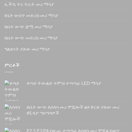
ኤችዲ ጥሩ ጥራት መሪ ማሳያ
የቤት ውስጥ መድረክ መሪ ማሳያ
ከቤት ውጭ ቋሚ መሪ ማሳያ
ከቤት ውጭ መድረክ መሪ ማሳያ
ግልጽነት ያለው መሪ ማሳያ
ምርቶች
ቀጣይ ትውልድ ጥምዝ ተጣጣፊ LED ማሳያ
ለቤት ውጭ ለስላሳ መሪ ሞጁሎች ልዩ ቅርጽ ያለው መሪ
የቪዲዮ ግድግዳዎች
P2.5 P3 P4 የውጪ ተጣጣፊ ለስላሳ መሪ ሞጁል ከውሃ