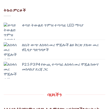
ትኩስ ምርቶች
ቀጣይ ትውልድ ጥምዝ ተጣጣፊ LED ማሳያ
ለቤት ውጭ ለስላሳ መሪ ሞጁሎች ልዩ ቅርጽ ያለው መሪ
የቪዲዮ ግድግዳዎች
P2.5 P3 P4 የውጪ ተጣጣፊ ለስላሳ መሪ ሞጁል ከውሃ
መከላከያ ደረጃ ጋር
ባህላችን
አልፈናል 10 በዓለም ዙሪያ የኤል.ዲ ማያ ገጽ መፍትሄዎችን በመስጠት