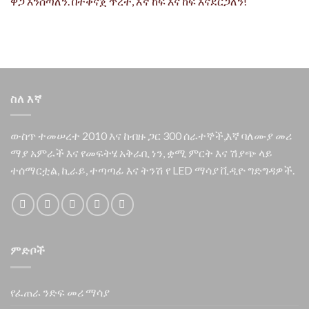
ዋጋ እንሰጣለን. በተቀናጀ ጥረት, እኛ ከፍ እና ከፍ እናደርጋለን!
ስለ እኛ
ውስጥ ተመሠረተ 2010 እና ከብዙ ጋር 300 ሰራተኞች,እኛ ባለሙያ መሪ
ማያ አምራች እና የመፍትሄ አቅራቢ ነን, ቋሚ ምርት እና ሽያጭ ላይ
ተሰማርቷል, ኪራይ, ተጣጣፊ እና ትንሽ የ LED ማሳያ ቪዲዮ ግድግዳዎች.
ምድቦች
የፈጠራ ንድፍ መሪ ማሳያ