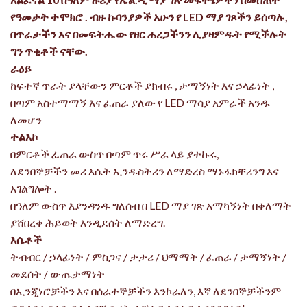
የዓመታት ተሞክሮ . ብዙ ኩባንያዎች አሁን የ LED ማያ ገጾችን ይሰጣሉ,
በጥራታችን እና በመፍትሔው የዘር ሐረጋችንን ሊያዛምዱት የሚችሉት
ግን ጥቂቶች ናቸው.
ራዕይ
ከፍተኛ ጥራት ያላቸውን ምርቶች ያክብሩ , ታማኝነት እና ኃላፊነት ,
በጣም አስተማማኝ እና ፈጠራ ያለው የ LED ማሳያ አምራች አንዱ
ለመሆን
ተልእኮ
በምርቶች ፈጠራ ውስጥ በጣም ጥሩ ሥራ ላይ ያተኩሩ,
ለደንበኞቻችን መሪ እሴት ኢንዱስትሪን ለማድረስ ማኑፋክቸሪንግ እና
አገልግሎት .
በዓለም ውስጥ እያንዳንዱ ግለሰብ በ LED ማያ ገጽ አማካኝነት በቀለማት
ያሸበረቀ ሕይወት እንዲደሰት ለማድረግ.
እሴቶች
ትብብር / ኃላፊነት / ምስጋና / ታታሪ / ህማማት / ፈጠራ / ታማኝነት /
መደሰት / ውጤታማነት
በኢንጂነሮቻችን እና በሰራተኞቻችን እንኮራለን, እኛ ለደንበኞቻችንም