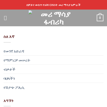
ወደ
በቻይና ውስጥ የአቅIONነት መሪ ማሳያ አምራች
ይዘት
ዝለል
0
ስለ እኛ
የመገኛ አድራሻ
የማምረቻ መሠረት
ብቃቶች
ባህላችን
የሽያጭ ፖሊሲ
አግኙን