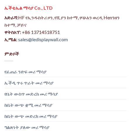
ኤችቲኤል ማሳያ Co., LTD
አድራሻ:
HF የኢንዱስትሪ ዞን, የሺያን ከተማ, የባኦአን ወረዳ, Henንዘን
ከተማ, ቻይና
ዋትስአፕ:
+86 13714518751
ኢሜል:
sales@ledisplaywall.com
ምድቦች
የፈጠራ ንድፍ መሪ ማሳያ
ኤችዲ ጥሩ ጥራት መሪ ማሳያ
የቤት ውስጥ መድረክ መሪ ማሳያ
ከቤት ውጭ ቋሚ መሪ ማሳያ
ከቤት ውጭ መድረክ መሪ ማሳያ
ግልጽነት ያለው መሪ ማሳያ