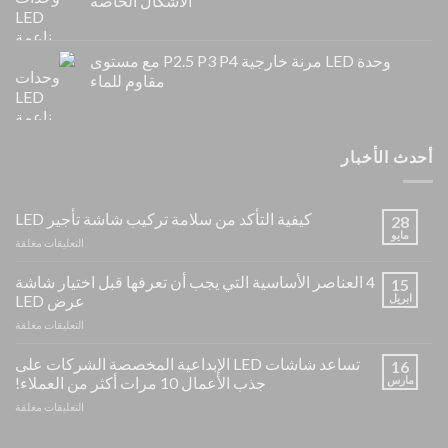
الأشكال الخاصة
وحدة LED مرنة خارجية P2.5 P3 P4 مع مستوى
مقاوم للماء
أحدث الأخبار
كيفية التأكد من سلامة تركيب شاشة تأجير LED
28
مايو
على
التعليقات مغلقة
كيفي
التأك
4 العناصر الأساسية التي يجب أن تعرفها قبل اختيار شاشة
15
من
ابريل
عرض LED
سلا
على
التعليقات مغلقة
ترك
4
شاش
العن
تساعد شاشات LED الإبداعية المخصصة الشركات على
تأجي
16
الأس
LED
مارس
جذب الأعمال 10 مرات أكثر من العملاء!
التي
على
التعليقات مغلقة
يجب
تسا
أن
شاش
تعرف