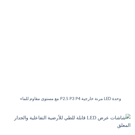
وحدة LED مرنة خارجية P2.5 P3 P4 مع مستوى مقاوم للماء