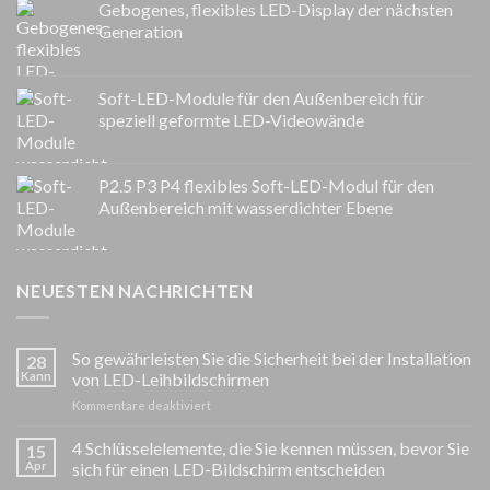
Gebogenes, flexibles LED-Display der nächsten
Generation
Soft-LED-Module für den Außenbereich für
speziell geformte LED-Videowände
P2.5 P3 P4 flexibles Soft-LED-Modul für den
Außenbereich mit wasserdichter Ebene
NEUESTEN NACHRICHTEN
So gewährleisten Sie die Sicherheit bei der Installation
28
Kann
von LED-Leihbildschirmen
auf
Kommentare deaktiviert
So
gewährleisten
4 Schlüsselelemente, die Sie kennen müssen, bevor Sie
15
Sie
Apr
sich für einen LED-Bildschirm entscheiden
die