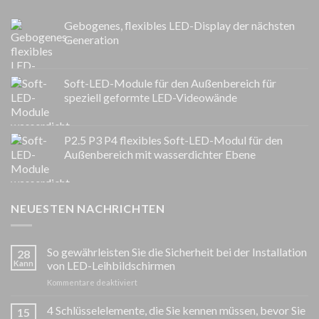
Gebogenes, flexibles LED-Display der nächsten
Generation
Soft-LED-Module für den Außenbereich für
speziell geformte LED-Videowände
P2.5 P3 P4 flexibles Soft-LED-Modul für den
Außenbereich mit wasserdichter Ebene
NEUESTEN NACHRICHTEN
So gewährleisten Sie die Sicherheit bei der Installation
28
Kann
von LED-Leihbildschirmen
auf
Kommentare deaktiviert
So
gewährleisten
4 Schlüsselelemente, die Sie kennen müssen, bevor Sie
15
Sie