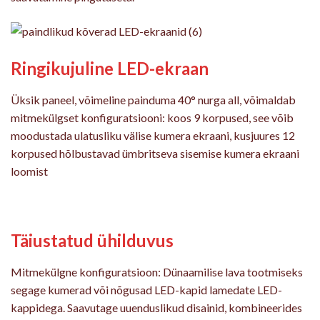
Ringikujuline LED-ekraan
Üksik paneel, võimeline painduma 40° nurga all, võimaldab
mitmekülgset konfiguratsiooni: koos 9 korpused, see võib
moodustada ulatusliku välise kumera ekraani, kusjuures 12
korpused hõlbustavad ümbritseva sisemise kumera ekraani
loomist
Täiustatud ühilduvus
Mitmekülgne konfiguratsioon: Dünaamilise lava tootmiseks
segage kumerad või nõgusad LED-kapid lamedate LED-
kappidega. Saavutage uuenduslikud disainid, kombineerides