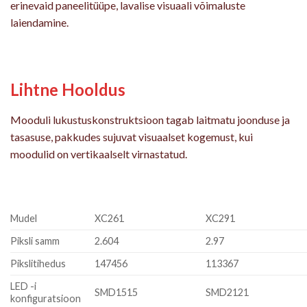
erinevaid paneelitüüpe, lavalise visuaali võimaluste
laiendamine.
Lihtne Hooldus
Mooduli lukustuskonstruktsioon tagab laitmatu joonduse ja
tasasuse, pakkudes sujuvat visuaalset kogemust, kui
moodulid on vertikaalselt virnastatud.
Mudel
XC261
XC291
Piksli samm
2.604
2.97
Pikslitihedus
147456
113367
LED -i
SMD1515
SMD2121
konfiguratsioon