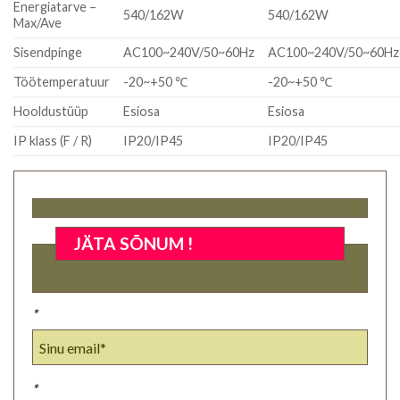
Energiatarve –
540/162W
540/162W
Max/Ave
Sisendpinge
AC100~240V/50~60Hz
AC100~240V/50~60Hz
Töötemperatuur
-20~+50 ℃
-20~+50 ℃
Hooldustüüp
Esiosa
Esiosa
IP klass (F / R)
IP20/IP45
IP20/IP45
JÄTA SÕNUM !
*
*