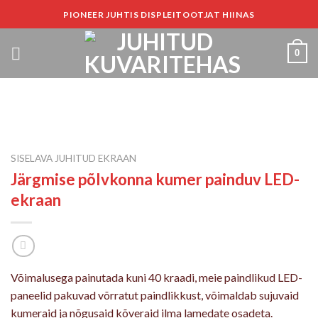
Liigu
PIONEER JUHTIS DISPLEITOOTJAT HIINAS
sisu
juurde
0
SISELAVA JUHITUD EKRAAN
Järgmise põlvkonna kumer painduv LED-
ekraan
Võimalusega painutada kuni 40 kraadi, meie paindlikud LED-
paneelid pakuvad võrratut paindlikkust, võimaldab sujuvaid
kumeraid ja nõgusaid kõveraid ilma lamedate osadeta.