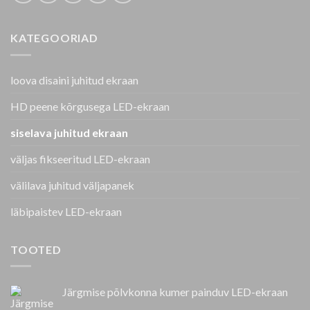
KATEGOORIAD
loova disaini juhitud ekraan
HD peene kõrgusega LED-ekraan
siselava juhitud ekraan
väljas fikseeritud LED-ekraan
välilava juhitud väljapanek
läbipaistev LED-ekraan
TOOTED
Järgmise põlvkonna kumer painduv LED-ekraan