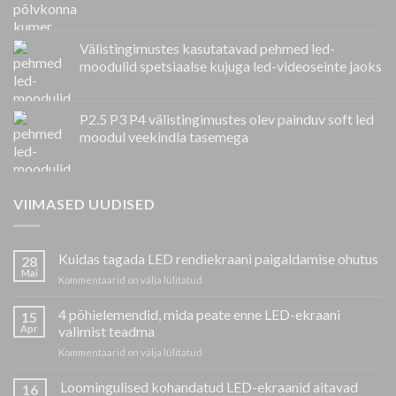
Välistingimustes kasutatavad pehmed led-
moodulid spetsiaalse kujuga led-videoseinte jaoks
P2.5 P3 P4 välistingimustes olev painduv soft led
moodul veekindla tasemega
VIIMASED UUDISED
Kuidas tagada LED rendiekraani paigaldamise ohutus
28
Mai
peal
Kommentaarid on välja lülitatud
Kuidas
tagada
4 põhielemendid, mida peate enne LED-ekraani
15
LED
Apr
valimist teadma
rendiekraani
peal
Kommentaarid on välja lülitatud
paigaldamise
4
ohutus
põhielemendid,
Loomingulised kohandatud LED-ekraanid aitavad
16