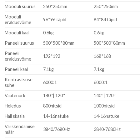
Mooduli suurus
250*250mm
250*250mm
Mooduli
96*96 täpid
84*84 täpid
eraldusvõime
Mooduli kaal
0.6kg
0.6kg
Paneeli suurus
500*500*80mm
500*500*80mm
Paneeli
192*192
168*168
eraldusvõime
Paneeli kaal
7.1kg
7.1kg
Kontrastsuse
6000:1
6000:1
suhe
Vaatenurk
140°| 120°
140°| 120°
Heledus
800nitsid
1000nitsid
Hall skaala
14-16natuke
14-16natuke
Värskendamise
3840/7680Hz
3840/7680Hz
määr