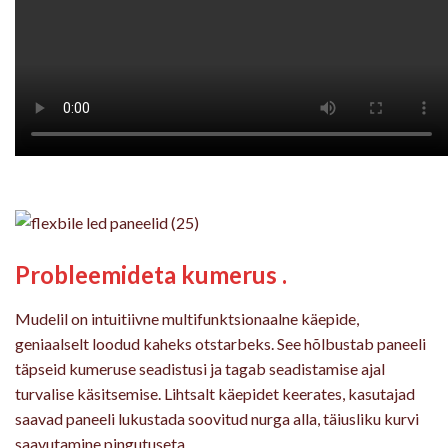
Probleemideta kumerus .
Mudelil on intuitiivne multifunktsionaalne käepide,
geniaalselt loodud kaheks otstarbeks. See hõlbustab paneeli
täpseid kumeruse seadistusi ja tagab seadistamise ajal
turvalise käsitsemise. Lihtsalt käepidet keerates, kasutajad
saavad paneeli lukustada soovitud nurga alla, täiusliku kurvi
saavutamine pingutuseta.