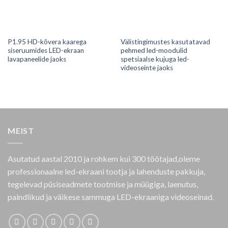
P1.95 HD-kõvera kaarega
Välistingimustes kasutatavad
siseruumides LED-ekraan
pehmed led-moodulid
lavapaneelide jaoks
spetsiaalse kujuga led-
videoseinte jaoks
MEIST
Asutatud aastal 2010 ja rohkem kui 300 töötajad,oleme
professionaalne led-ekraani tootja ja lahenduste pakkuja,
tegelevad püsiseadmete tootmise ja müügiga, laenutus,
paindlikud ja väikese sammuga LED-ekraaniga videoseinad.