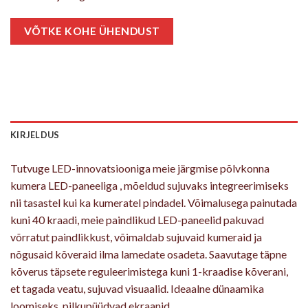
VÕTKE KOHE ÜHENDUST
KIRJELDUS
Tutvuge LED-innovatsiooniga meie järgmise põlvkonna
kumera LED-paneeliga , mõeldud sujuvaks integreerimiseks
nii tasastel kui ka kumeratel pindadel. Võimalusega painutada
kuni 40 kraadi, meie paindlikud LED-paneelid pakuvad
võrratut paindlikkust, võimaldab sujuvaid kumeraid ja
nõgusaid kõveraid ilma lamedate osadeta. Saavutage täpne
kõverus täpsete reguleerimistega kuni 1-kraadise kõverani,
et tagada veatu, sujuvad visuaalid. Ideaalne dünaamika
loomiseks, pilkupüüdvad ekraanid.