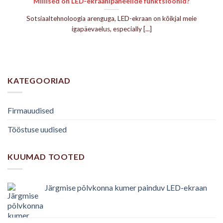
Millised on LED-ekraanipaneelide funktsioonid?
Sotsiaaltehnoloogia arenguga, LED-ekraan on kõikjal meie
igapäevaelus,
especially
[...]
KATEGOORIAD
Firmauudised
Tööstuse uudised
KUUMAD TOOTED
Järgmise põlvkonna kumer painduv LED-ekraan