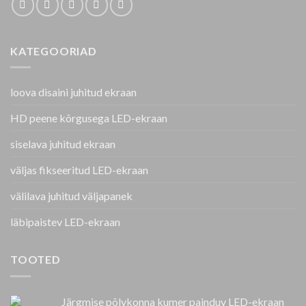
KATEGOORIAD
loova disaini juhitud ekraan
HD peene kõrgusega LED-ekraan
siselava juhitud ekraan
väljas fikseeritud LED-ekraan
välilava juhitud väljapanek
läbipaistev LED-ekraan
TOOTED
Järgmise põlvkonna kumer painduv LED-ekraan