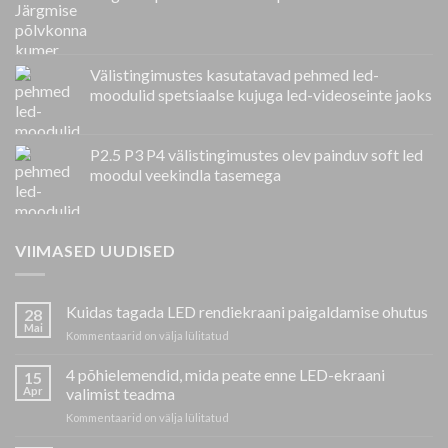
Välistingimustes kasutatavad pehmed led-
moodulid spetsiaalse kujuga led-videoseinte jaoks
P2.5 P3 P4 välistingimustes olev painduv soft led
moodul veekindla tasemega
VIIMASED UUDISED
Kuidas tagada LED rendiekraani paigaldamise ohutus
28
Mai
peal
Kommentaarid on välja lülitatud
Kuidas
tagada
4 põhielemendid, mida peate enne LED-ekraani
15
LED
Apr
valimist teadma
rendiekraani
peal
Kommentaarid on välja lülitatud
paigaldamise
4
ohutus