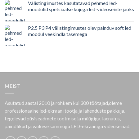
Välistingimustes kasutatavad pehmed led-
moodulid spetsiaalse kujuga led-videoseinte jaoks
P2.5 P3 P4 välistingimustes olev painduv soft led
moodul veekindla tasemega
MEIST
Asutatud aastal 2010 ja rohkem kui 300 töötajad,oleme
professionaalne led-ekraani tootja ja lahenduste pakkuja,
tegelevad püsiseadmete tootmise ja müügiga, laenutus,
paindlikud ja väikese sammuga LED-ekraaniga videoseinad.