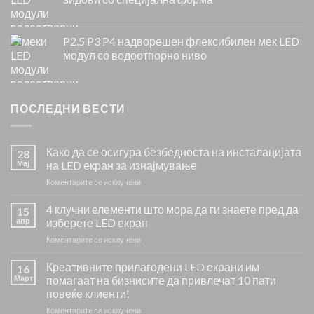
P2.5 P3 P4 надворешен флексибилен мек LED
модул со водоотпорно ниво
ПОСЛЕДНИ ВЕСТИ
Како да се осигура безбедноста на инсталацијата
28
Мај
на LED екран за изнајмување
на
Коментарите се исклучени
Како
да
4 клучни елементи што мора да ги знаете пред да
15
се
апр
изберете LED екран
осигура
на
Коментарите се исклучени
безбедноста
4
на
клучни
Креативните прилагодени LED екрани им
инсталацијата
16
елементи
на
Март
помагаат на бизнисите да привлечат 10 пати
што
LED
повеќе клиенти!
мора
екран
на
Коментарите се исклучени
да
за