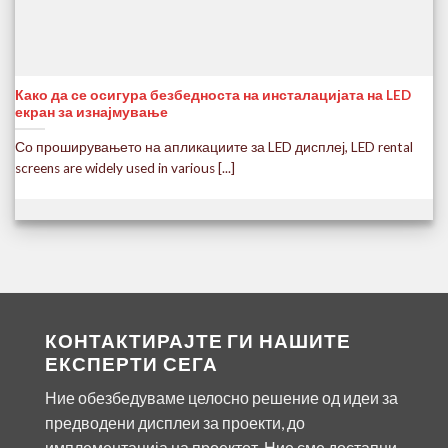
Како да се осигура безбедноста на инсталацијата на LED
4
екран за изнајмување
L
Со проширувањето на апликациите за LED дисплеј,
LED rental
В
screens are widely used in various
[...]
д
КОНТАКТИРАЈТЕ ГИ НАШИТЕ
ЕКСПЕРТИ СЕГА
Ние обезбедуваме целосно решение од идеи за
предводени дисплеи за проекти, до
имплементација на проектот. Ние сме достапни