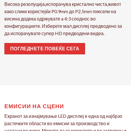
Висока резолуција,испорачува кристално чиста,живот
како слики користејќи P0.9mm до P2.5mm пиксели на
висина додека одржувате a 4:3 сооднос во
конфигурациите. Изберете мал дисплеј предводено за
да испорачувате супер HD предводени видеа.
ПОГЛЕДНЕТЕ ПОВЕЌЕ СЕГА
ЕМИСИИ НА СЦЕНИ
Екранот за изнајмување LED дисплеј е една од најбрзо
растечките области во емисии за производство и
настани во живо. Можете да го користите и во затворен и