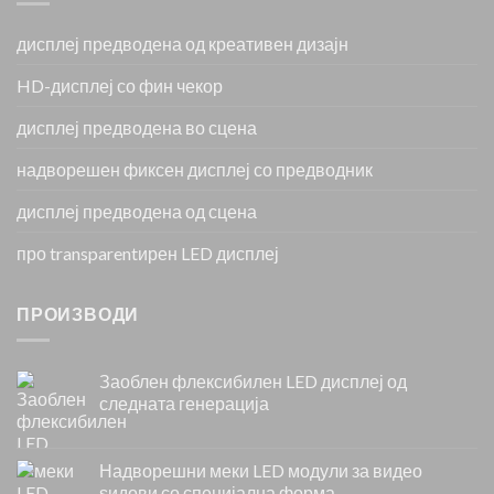
дисплеј предводена од креативен дизајн
HD-дисплеј со фин чекор
дисплеј предводена во сцена
надворешен фиксен дисплеј со предводник
дисплеј предводена од сцена
про transparentирен LED дисплеј
ПРОИЗВОДИ
Заоблен флексибилен LED дисплеј од
следната генерација
Надворешни меки LED модули за видео
ѕидови со специјална форма