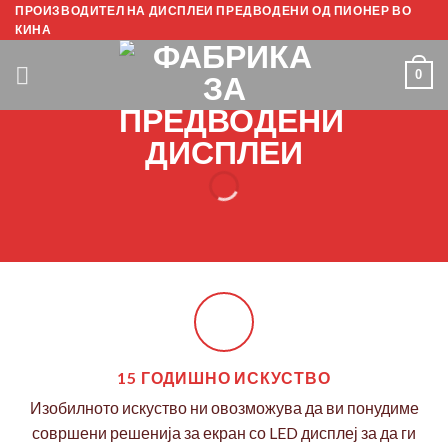
Прескокнете
ПРОИЗВОДИТЕЛ НА ДИСПЛЕИ ПРЕДВОДЕНИ ОД ПИОНЕР ВО
КИНА
до
содржината
0
15 ГОДИШНО ИСКУСТВО
Изобилното искуство ни овозможува да ви понудиме
совршени решенија за екран со LED дисплеј за да ги