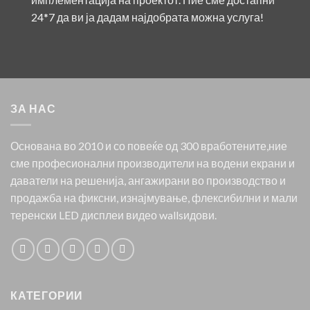
24*7 да ви ја дадам најдобрата можна услуга!
ЗА НАС
Основана во 2010 и со повеќе од 300 вработените,ние
сме професионални производители на водени екрани и
даватели на решенија, ангажирани во производство и
продажба на фиксни, изнајмување, флексибилни и мали
теренски LED дисплеи видео wallsидови.
КАТЕГОРИИ