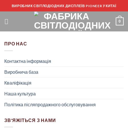
Перейти
ВИРОБНИК СВІТЛОДІОДНИХ ДИСПЛЕЇВ PIONEER У КИТАЇ
до
змісту
0
ПРО НАС
Контактна інформація
Виробнича база
Кваліфікація
Наша культура
Політика післяпродажного обслуговування
ЗВ'ЯЖІТЬСЯ З НАМИ