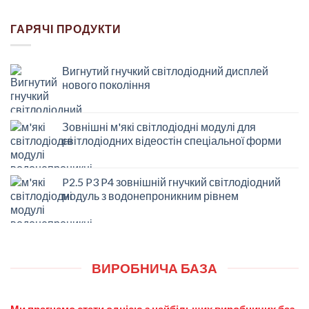
ГАРЯЧІ ПРОДУКТИ
Вигнутий гнучкий світлодіодний дисплей
нового покоління
Зовнішні м'які світлодіодні модулі для
світлодіодних відеостін спеціальної форми
P2.5 P3 P4 зовнішній гнучкий світлодіодний
модуль з водонепроникним рівнем
ВИРОБНИЧА БАЗА
Ми прагнемо стати однією з найбільших виробничих баз