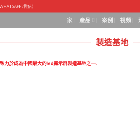
1(WHATSAPP /微信)
家
產品
案例
視頻
製造基地
致力於成為中國最大的led顯示屏製造基地之一.