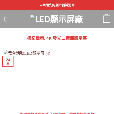
跳
中國領先的顯示器製造商
到
內
0
容
標記檔案:
4K 發光二極體顯示幕
24
君