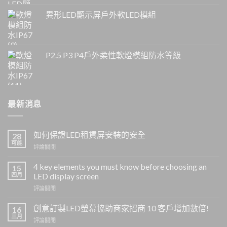
異形LED顯示屏戶外軟LED模組
P2.5 P3 P4戶外柔性軟燈模組防水等級
最新消息
如何保證LED租賃屏安裝的安全
28
可能
上
評論關閉
如
何
4
key elements you must know before choosing an
15
保
四月
LED display screen
證
上
評論關閉
LED
4
租
key
創意訂製LED螢幕協助商家招商 10 客戶增加數倍!
賃
16
elements
屏
三月
上
評論關閉
you
安